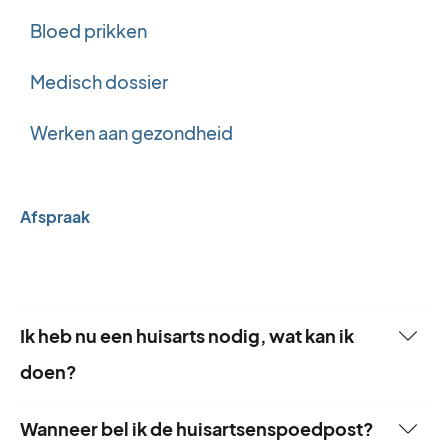
Bloed prikken
Medisch dossier
Werken aan gezondheid
Afspraak
Ik heb nu een huisarts nodig, wat kan ik
doen?
In een levensbedreigende situatie bel je direct
Wanneer bel ik de huisartsenspoedpost?